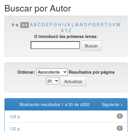
Buscar por Autor
Ir a:
A
B
C
D
E
F
G
H
I
J
K
L
M
N
O
P
Q
R
S
T
U
V
W
0-9
X
Y
Z
O introducir las primeras letras:
Ordenar:
Resultados por página
Mostrando resultados 1 a 20 de 4292
Siguiente >
129 p.
1
132 p.
1