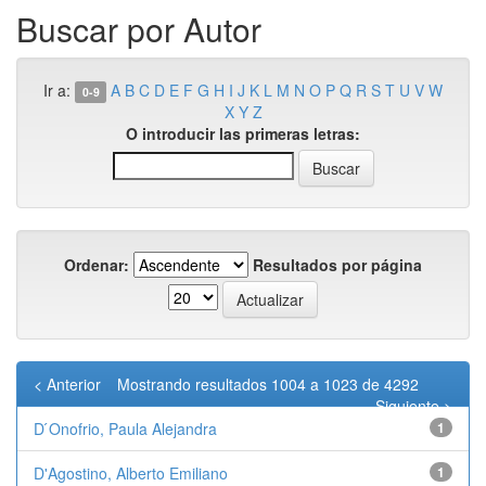
Buscar por Autor
Ir a:
A
B
C
D
E
F
G
H
I
J
K
L
M
N
O
P
Q
R
S
T
U
V
W
0-9
X
Y
Z
O introducir las primeras letras:
Ordenar:
Resultados por página
< Anterior
Mostrando resultados 1004 a 1023 de 4292
Siguiente >
D ́Onofrio, Paula Alejandra
1
D'Agostino, Alberto Emiliano
1