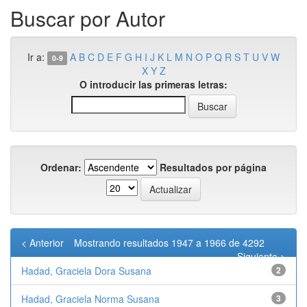
Buscar por Autor
Ir a:
A
B
C
D
E
F
G
H
I
J
K
L
M
N
O
P
Q
R
S
T
U
V
W
0-9
X
Y
Z
O introducir las primeras letras:
Ordenar:
Resultados por página
< Anterior
Mostrando resultados 1947 a 1966 de 4292
Siguiente >
Hadad, Graciela Dora Susana
2
Hadad, Graciela Norma Susana
3