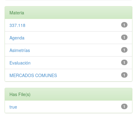
Materia
337.118
1
Agenda
1
Asimetrías
1
Evaluación
1
MERCADOS COMUNES
1
Has File(s)
true
1