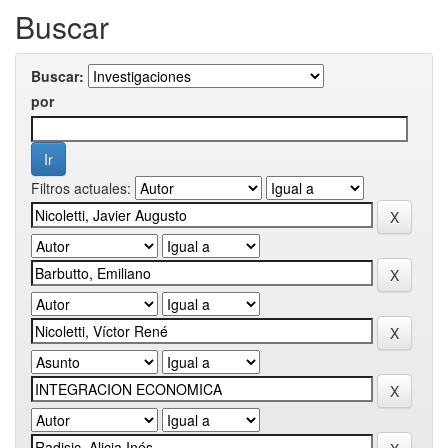
Buscar
Buscar:
por
Filtros actuales: