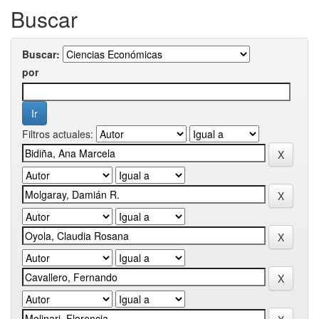
Buscar
Buscar:
por
Filtros actuales: