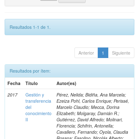
Resultados 1-1 de 1.
Anterior
1
Siguiente
Resultados por ítem:
Fecha
Título
Autor(es)
2017
Gestión y
Pérez, Nelida; Bidiña, Ana Marcela;
transferencia
Ezeiza Pohl, Carlos Enrique; Perissé,
del
Marcelo Claudio; Mecca, Dorina
conocimiento
Elizabeth; Molgaray, Damián R.;
II
Gutiérrez, David Alfredo; Molinari,
Florencia; Schifrin, Antonella;
Cavallero, Fernando; Oyola, Claudia
Rosana; Fasolino, Nicolás Alberto;