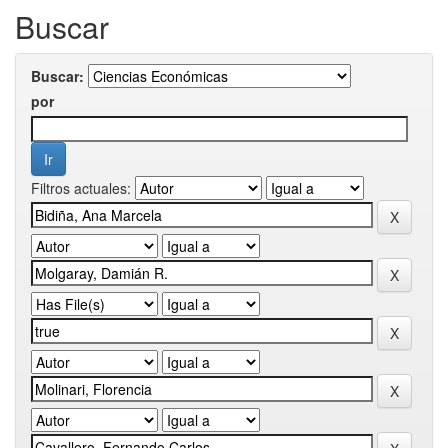
Buscar
Buscar:
por
Filtros actuales: