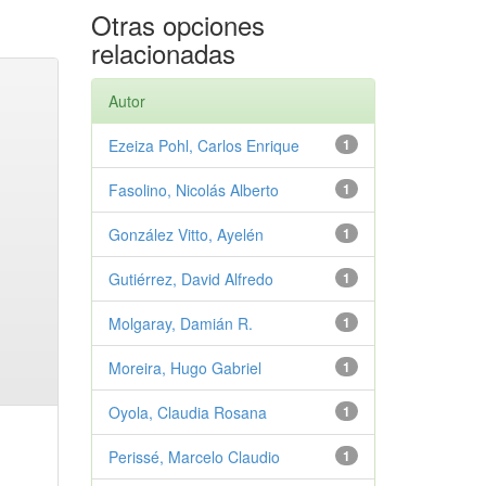
Otras opciones
relacionadas
Autor
Ezeiza Pohl, Carlos Enrique
1
Fasolino, Nicolás Alberto
1
González Vitto, Ayelén
1
Gutiérrez, David Alfredo
1
Molgaray, Damián R.
1
Moreira, Hugo Gabriel
1
Oyola, Claudia Rosana
1
Perissé, Marcelo Claudio
1