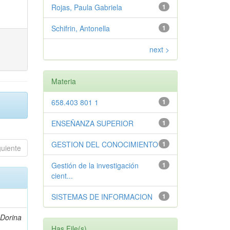
Rojas, Paula Gabriela
1
Schifrin, Antonella
1
next >
Materia
658.403 801 1
1
ENSEÑANZA SUPERIOR
1
GESTION DEL CONOCIMIENTO
1
guiente
Gestión de la investigación
1
cient...
SISTEMAS DE INFORMACION
1
 Dorina
Has File(s)