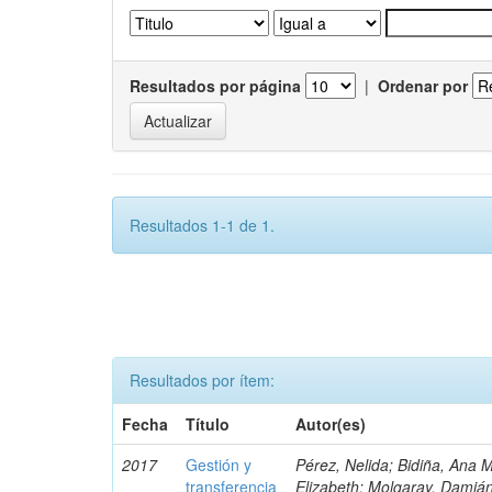
Resultados por página
|
Ordenar por
Resultados 1-1 de 1.
Resultados por ítem:
Fecha
Título
Autor(es)
2017
Gestión y
Pérez, Nelida; Bidiña, Ana 
transferencia
Elizabeth; Molgaray, Damián R