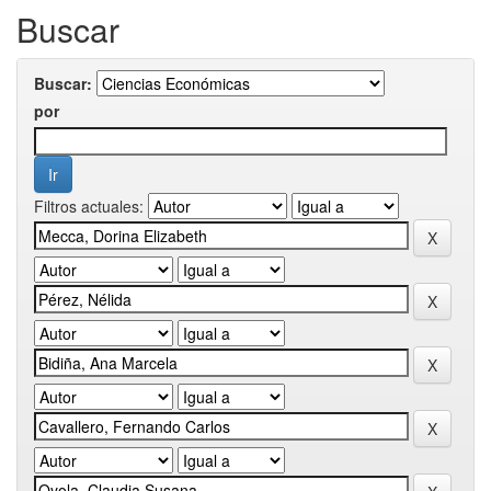
Buscar
Buscar:
por
Filtros actuales: