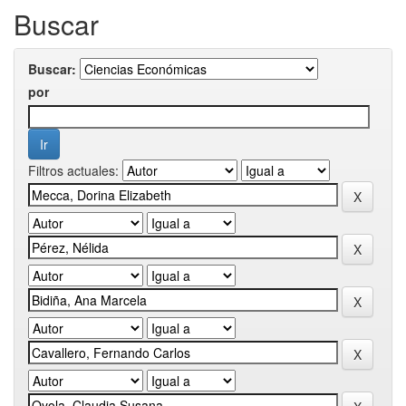
Buscar
Buscar:
por
Filtros actuales: