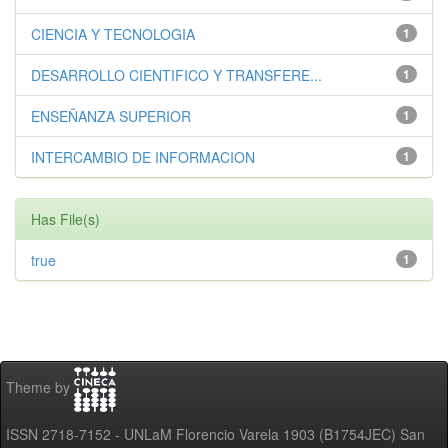
CIENCIA Y TECNOLOGIA
1
DESARROLLO CIENTIFICO Y TRANSFERE...
1
ENSEÑANZA SUPERIOR
1
INTERCAMBIO DE INFORMACION
1
Has File(s)
true
1
Theme by
ISSN 2718-7152 - UNLaM Florencio Varela 1903 (B1754JEC) San