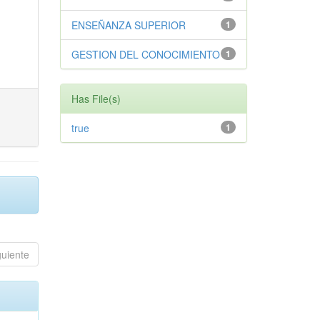
ENSEÑANZA SUPERIOR
1
GESTION DEL CONOCIMIENTO
1
Has File(s)
true
1
guiente