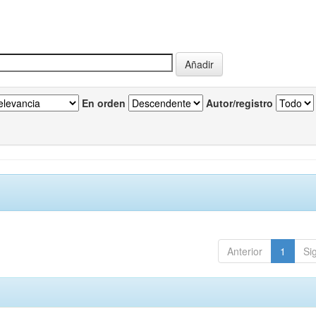
En orden
Autor/registro
Anterior
1
Si