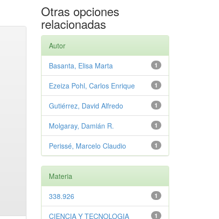
Otras opciones
relacionadas
Autor
Basanta, Elisa Marta
1
Ezeiza Pohl, Carlos Enrique
1
Gutiérrez, David Alfredo
1
Molgaray, Damián R.
1
Perissé, Marcelo Claudio
1
Materia
338.926
1
CIENCIA Y TECNOLOGIA
1