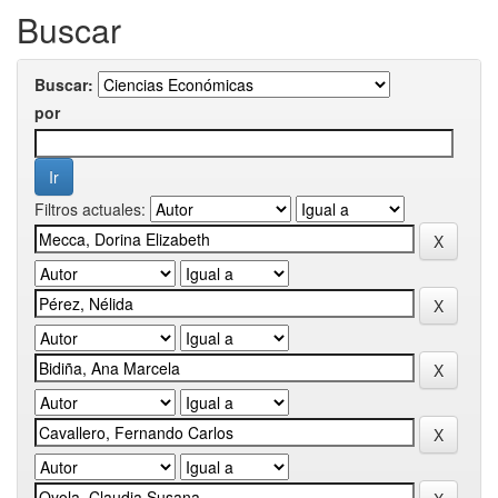
Buscar
Buscar:
por
Filtros actuales: