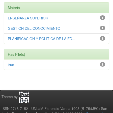
Materia
ENSEÑANZA SUPERIOR
1
GESTION DEL CONOCIMIENTO
1
PLANIFICACION Y POLITICA DE LA ED...
1
Has File(s)
true
1
Theme by
ISSN 2718-7152 - UNLaM Florencio Varela 1903 (B1754JEC) San