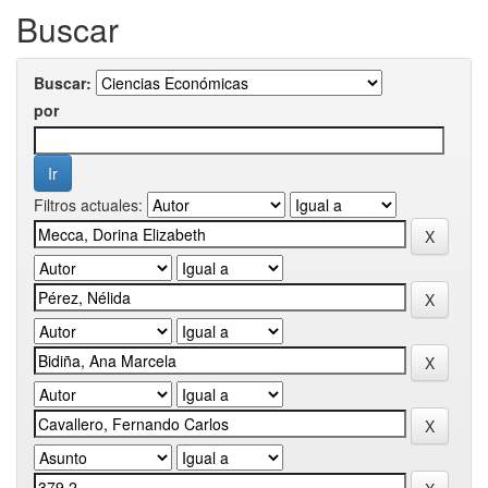
Buscar
Buscar:
por
Filtros actuales: