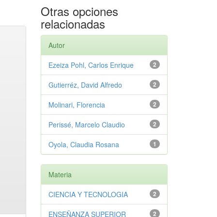
Otras opciones
relacionadas
Autor
Ezeiza Pohl, Carlos Enrique
2
Gutierréz, David Alfredo
2
Molinari, Florencia
2
Perissé, Marcelo Claudio
2
Oyola, Claudia Rosana
1
Materia
CIENCIA Y TECNOLOGIA
2
ENSEÑANZA SUPERIOR
2