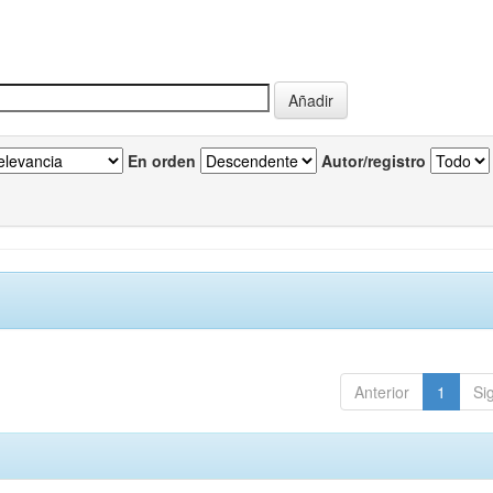
En orden
Autor/registro
Anterior
1
Si