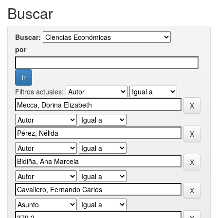
Buscar
Buscar:
por
Filtros actuales: