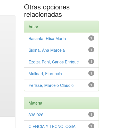
Otras opciones
relacionadas
Autor
Basanta, Elisa Marta
1
Bidiña, Ana Marcela
1
Ezeiza Pohl, Carlos Enrique
1
Molinari, Florencia
1
Perissé, Marcelo Claudio
1
Materia
338.926
1
CIENCIA Y TECNOLOGIA
1