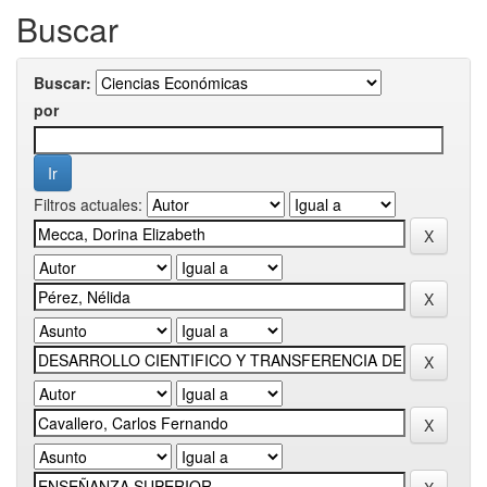
Buscar
Buscar:
por
Filtros actuales: