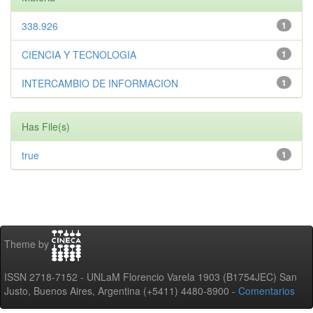
338.926
1
CIENCIA Y TECNOLOGIA
1
INTERCAMBIO DE INFORMACION
1
Has File(s)
true
1
Theme by
ISSN 2718-7152 - UNLaM Florencio Varela 1903 (B1754JEC) San
Justo, Buenos Aires, Argentina (+5411) 4480-8900 -
Comentarios