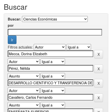
Buscar
Buscar:
por
Filtros actuales: