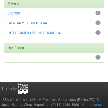
Materia
338.926
1
CIENCIA Y TECNOLOGIA
1
INTERCAMBIO DE INFORMACION
1
Has File(s)
true
1
Theme by
ISSN 2718-7152 - UNLaM Florencio Varela 1903 (B1754JEC) San
Justo, Buenos Aires, Argentina (+5411) 4480-8900 -
Comentarios