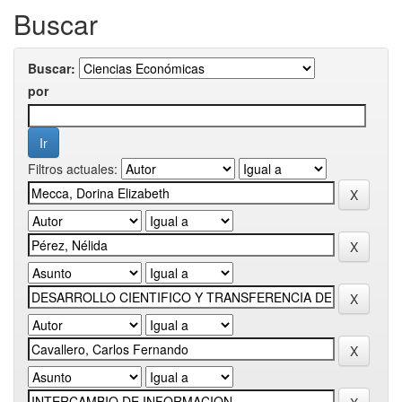
Buscar
Buscar:
por
Filtros actuales: