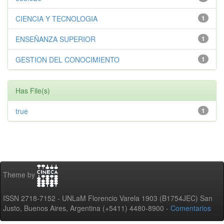
CIENCIA Y TECNOLOGIA
1
ENSEÑANZA SUPERIOR
1
GESTION DEL CONOCIMIENTO
1
Has File(s)
true
1
Theme by
ISSN 2718-7152 - UNLaM Florencio Varela 1903 (B1754JEC) San
Justo, Buenos Aires, Argentina (+5411) 4480-8900 -
Comentarios