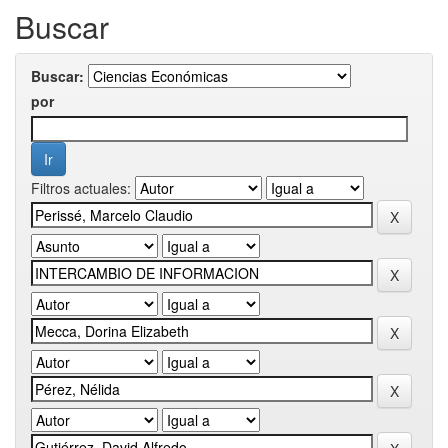
Buscar
Buscar:
por
Filtros actuales: