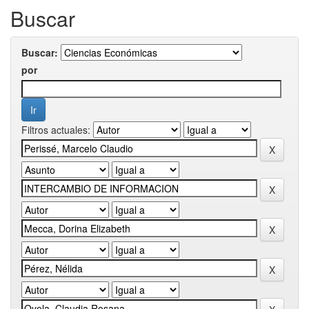
Buscar
Buscar:
por
Filtros actuales: