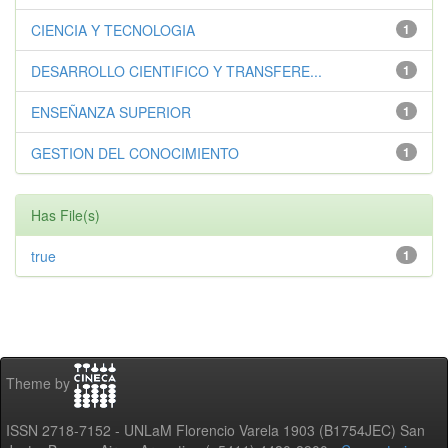
CIENCIA Y TECNOLOGIA
1
DESARROLLO CIENTIFICO Y TRANSFERE...
1
ENSEÑANZA SUPERIOR
1
GESTION DEL CONOCIMIENTO
1
Has File(s)
true
1
Theme by
ISSN 2718-7152 - UNLaM Florencio Varela 1903 (B1754JEC) San