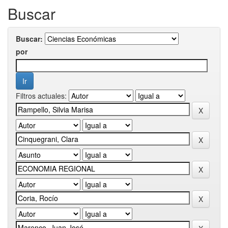
Buscar
Buscar:
por
Filtros actuales: