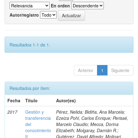
En orden
Autor/registro
Resultados 1-1 de 1.
Anterior
1
Siguiente
Resultados por ítem:
Fecha
Título
Autor(es)
2017
Gestión y
Pérez, Nelida; Bidiña, Ana Marcela;
transferencia
Ezeiza Pohl, Carlos Enrique; Perissé,
del
Marcelo Claudio; Mecca, Dorina
conocimiento
Elizabeth; Molgaray, Damián R.;
II
Gutiérrez, David Alfredo; Molinari,