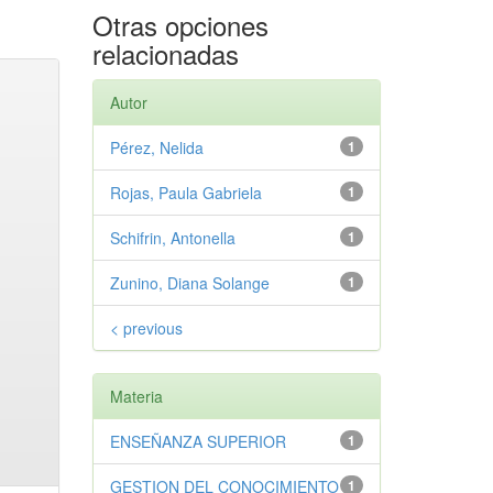
Otras opciones
relacionadas
Autor
Pérez, Nelida
1
Rojas, Paula Gabriela
1
Schifrin, Antonella
1
Zunino, Diana Solange
1
< previous
Materia
ENSEÑANZA SUPERIOR
1
GESTION DEL CONOCIMIENTO
1