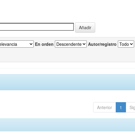
En orden
Autor/registro
Anterior
1
Si