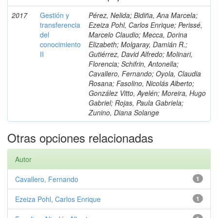
2017
Gestión y
Pérez, Nelida; Bidiña, Ana Marcela;
transferencia
Ezeiza Pohl, Carlos Enrique; Perissé,
del
Marcelo Claudio; Mecca, Dorina
conocimiento
Elizabeth; Molgaray, Damián R.;
II
Gutiérrez, David Alfredo; Molinari,
Florencia; Schifrin, Antonella;
Cavallero, Fernando; Oyola, Claudia
Rosana; Fasolino, Nicolás Alberto;
González Vitto, Ayelén; Moreira, Hugo
Gabriel; Rojas, Paula Gabriela;
Zunino, Diana Solange
Otras opciones relacionadas
Autor
Cavallero, Fernando
1
Ezeiza Pohl, Carlos Enrique
1