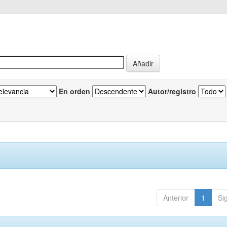
En orden
Autor/registro
Anterior
1
Si