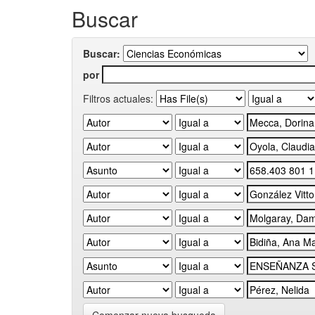
Buscar
Buscar:
por
Filtros actuales: