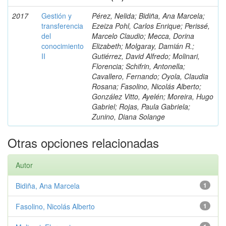
2017
Gestión y
Pérez, Nelida; Bidiña, Ana Marcela;
transferencia
Ezeiza Pohl, Carlos Enrique; Perissé,
del
Marcelo Claudio; Mecca, Dorina
conocimiento
Elizabeth; Molgaray, Damián R.;
II
Gutiérrez, David Alfredo; Molinari,
Florencia; Schifrin, Antonella;
Cavallero, Fernando; Oyola, Claudia
Rosana; Fasolino, Nicolás Alberto;
González Vitto, Ayelén; Moreira, Hugo
Gabriel; Rojas, Paula Gabriela;
Zunino, Diana Solange
Otras opciones relacionadas
Autor
Bidiña, Ana Marcela
1
Fasolino, Nicolás Alberto
1