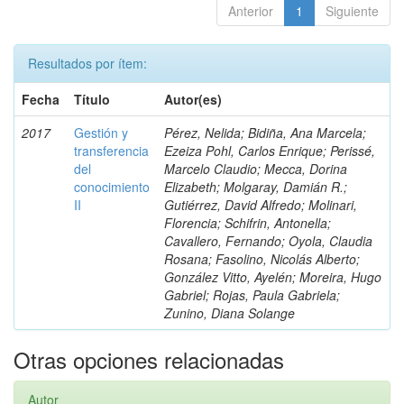
Anterior
1
Siguiente
Resultados por ítem:
Fecha
Título
Autor(es)
2017
Gestión y
Pérez, Nelida; Bidiña, Ana Marcela;
transferencia
Ezeiza Pohl, Carlos Enrique; Perissé,
del
Marcelo Claudio; Mecca, Dorina
conocimiento
Elizabeth; Molgaray, Damián R.;
II
Gutiérrez, David Alfredo; Molinari,
Florencia; Schifrin, Antonella;
Cavallero, Fernando; Oyola, Claudia
Rosana; Fasolino, Nicolás Alberto;
González Vitto, Ayelén; Moreira, Hugo
Gabriel; Rojas, Paula Gabriela;
Zunino, Diana Solange
Otras opciones relacionadas
Autor