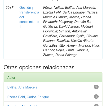
2017
Gestión y
Pérez, Nelida; Bidiña, Ana Marcela;
transferencia
Ezeiza Pohl, Carlos Enrique; Perissé,
del
Marcelo Claudio; Mecca, Dorina
conocimiento
Elizabeth; Molgaray, Damián R.;
II
Gutiérrez, David Alfredo; Molinari,
Florencia; Schifrin, Antonella;
Cavallero, Fernando; Oyola, Claudia
Rosana; Fasolino, Nicolás Alberto;
González Vitto, Ayelén; Moreira, Hugo
Gabriel; Rojas, Paula Gabriela;
Zunino, Diana Solange
Otras opciones relacionadas
Autor
Bidiña, Ana Marcela
1
Ezeiza Pohl, Carlos Enrique
1