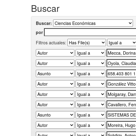
Buscar
Buscar:
por
Filtros actuales: