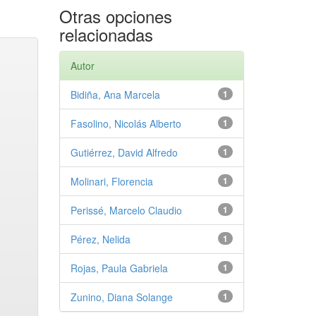
Otras opciones
relacionadas
Autor
Bidiña, Ana Marcela
1
Fasolino, Nicolás Alberto
1
Gutiérrez, David Alfredo
1
Molinari, Florencia
1
Perissé, Marcelo Claudio
1
Pérez, Nelida
1
Rojas, Paula Gabriela
1
Zunino, Diana Solange
1