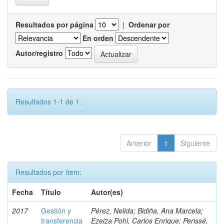
Resultados por página
|
Ordenar por
En orden
Autor/registro
Resultados 1-1 de 1.
Anterior
1
Siguiente
Resultados por ítem:
Fecha
Título
Autor(es)
2017
Gestión y
Pérez, Nelida; Bidiña, Ana Marcela;
transferencia
Ezeiza Pohl, Carlos Enrique; Perissé,