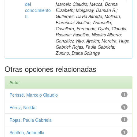
del
Marcelo Claudio; Mecca, Dorina
conocimiento
Elizabeth; Molgaray, Damián R.;
II
Gutiérrez, David Alfredo; Molinari,
Florencia; Schifrin, Antonella;
Cavallero, Fernando; Oyola, Claudia
Rosana; Fasolino, Nicolás Alberto;
González Vitto, Ayelén; Moreira, Hugo
Gabriel; Rojas, Paula Gabriela;
Zunino, Diana Solange
Otras opciones relacionadas
Autor
Perissé, Marcelo Claudio
1
Pérez, Nelida
1
Rojas, Paula Gabriela
1
Schifrin, Antonella
1