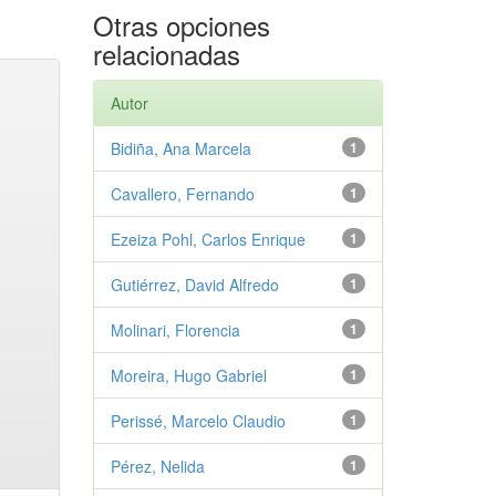
Otras opciones
relacionadas
Autor
Bidiña, Ana Marcela
1
Cavallero, Fernando
1
Ezeiza Pohl, Carlos Enrique
1
Gutiérrez, David Alfredo
1
Molinari, Florencia
1
Moreira, Hugo Gabriel
1
Perissé, Marcelo Claudio
1
Pérez, Nelida
1