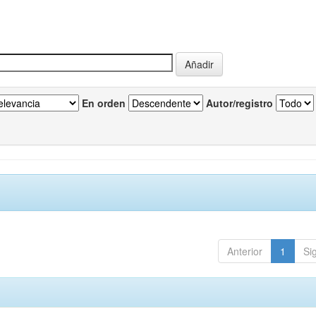
En orden
Autor/registro
Anterior
1
Si