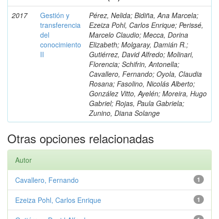
2017
Gestión y
Pérez, Nelida; Bidiña, Ana Marcela;
transferencia
Ezeiza Pohl, Carlos Enrique; Perissé,
del
Marcelo Claudio; Mecca, Dorina
conocimiento
Elizabeth; Molgaray, Damián R.;
II
Gutiérrez, David Alfredo; Molinari,
Florencia; Schifrin, Antonella;
Cavallero, Fernando; Oyola, Claudia
Rosana; Fasolino, Nicolás Alberto;
González Vitto, Ayelén; Moreira, Hugo
Gabriel; Rojas, Paula Gabriela;
Zunino, Diana Solange
Otras opciones relacionadas
Autor
Cavallero, Fernando
1
Ezeiza Pohl, Carlos Enrique
1