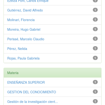
Ezeiza Pohl, Carlos Enrique
1
Gutiérrez, David Alfredo
1
Molinari, Florencia
1
Moreira, Hugo Gabriel
1
Perissé, Marcelo Claudio
1
Pérez, Nelida
1
Rojas, Paula Gabriela
1
Materia
ENSEÑANZA SUPERIOR
1
GESTION DEL CONOCIMIENTO
1
Gestión de la investigación cient...
1