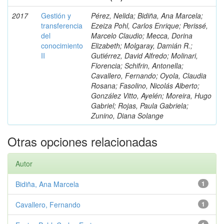
2017
Gestión y
Pérez, Nelida; Bidiña, Ana Marcela;
transferencia
Ezeiza Pohl, Carlos Enrique; Perissé,
del
Marcelo Claudio; Mecca, Dorina
conocimiento
Elizabeth; Molgaray, Damián R.;
II
Gutiérrez, David Alfredo; Molinari,
Florencia; Schifrin, Antonella;
Cavallero, Fernando; Oyola, Claudia
Rosana; Fasolino, Nicolás Alberto;
González Vitto, Ayelén; Moreira, Hugo
Gabriel; Rojas, Paula Gabriela;
Zunino, Diana Solange
Otras opciones relacionadas
Autor
Bidiña, Ana Marcela
1
Cavallero, Fernando
1