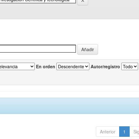
En orden
Autor/registro
Anterior
1
Si