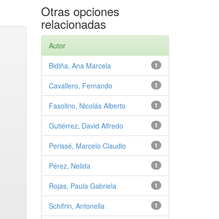
Otras opciones
relacionadas
Autor
Bidiña, Ana Marcela
1
Cavallero, Fernando
1
Fasolino, Nicolás Alberto
1
Gutiérrez, David Alfredo
1
Perissé, Marcelo Claudio
1
Pérez, Nelida
1
Rojas, Paula Gabriela
1
Schifrin, Antonella
1