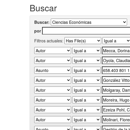
Buscar
Buscar:
por
Filtros actuales: