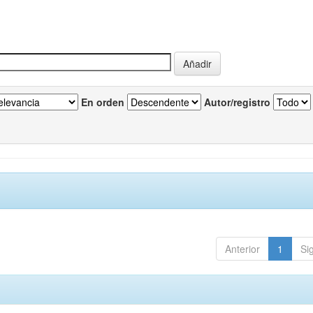
En orden
Autor/registro
Anterior
1
Si