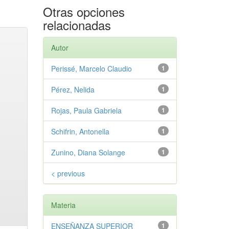
Otras opciones
relacionadas
Autor
Perissé, Marcelo Claudio
1
Pérez, Nelida
1
Rojas, Paula Gabriela
1
Schifrin, Antonella
1
Zunino, Diana Solange
1
< previous
Materia
ENSEÑANZA SUPERIOR
1