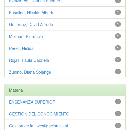
Ezeiza Pohl, Carlos Enrique
1
Fasolino, Nicolás Alberto
1
Gutiérrez, David Alfredo
1
Molinari, Florencia
1
Pérez, Nelida
1
Rojas, Paula Gabriela
1
Zunino, Diana Solange
1
Materia
ENSEÑANZA SUPERIOR
1
GESTION DEL CONOCIMIENTO
1
Gestión de la investigación cient...
1