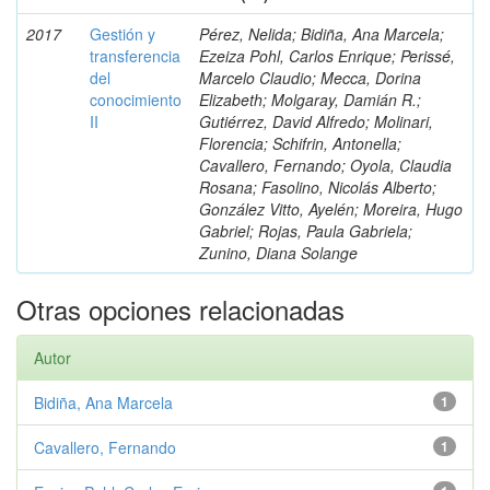
2017
Gestión y
Pérez, Nelida; Bidiña, Ana Marcela;
transferencia
Ezeiza Pohl, Carlos Enrique; Perissé,
del
Marcelo Claudio; Mecca, Dorina
conocimiento
Elizabeth; Molgaray, Damián R.;
II
Gutiérrez, David Alfredo; Molinari,
Florencia; Schifrin, Antonella;
Cavallero, Fernando; Oyola, Claudia
Rosana; Fasolino, Nicolás Alberto;
González Vitto, Ayelén; Moreira, Hugo
Gabriel; Rojas, Paula Gabriela;
Zunino, Diana Solange
Otras opciones relacionadas
Autor
Bidiña, Ana Marcela
1
Cavallero, Fernando
1