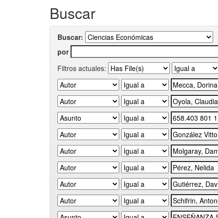
Buscar
Buscar:
por
Filtros actuales: