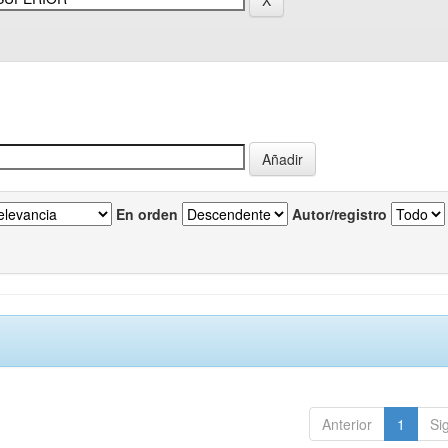
En orden
Autor/registro
Anterior
1
Si