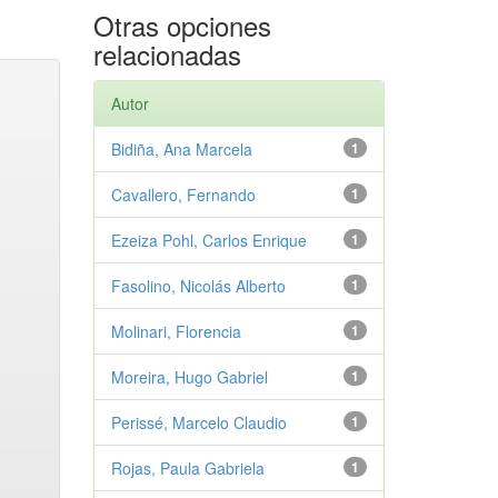
Otras opciones
relacionadas
Autor
Bidiña, Ana Marcela
1
Cavallero, Fernando
1
Ezeiza Pohl, Carlos Enrique
1
Fasolino, Nicolás Alberto
1
Molinari, Florencia
1
Moreira, Hugo Gabriel
1
Perissé, Marcelo Claudio
1
Rojas, Paula Gabriela
1