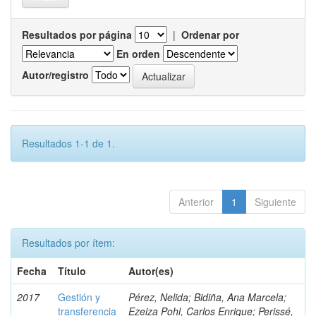
Resultados por página
|
Ordenar por
En orden
Autor/registro
Resultados 1-1 de 1.
Anterior
1
Siguiente
Resultados por ítem:
Fecha
Título
Autor(es)
2017
Gestión y
Pérez, Nelida; Bidiña, Ana Marcela;
transferencia
Ezeiza Pohl, Carlos Enrique; Perissé,