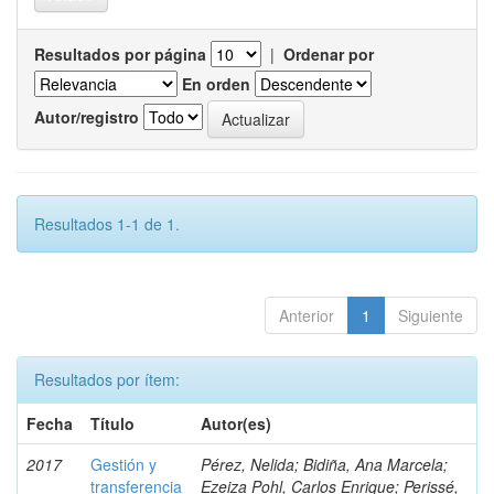
Resultados por página
|
Ordenar por
En orden
Autor/registro
Resultados 1-1 de 1.
Anterior
1
Siguiente
Resultados por ítem:
Fecha
Título
Autor(es)
2017
Gestión y
Pérez, Nelida; Bidiña, Ana Marcela;
transferencia
Ezeiza Pohl, Carlos Enrique; Perissé,