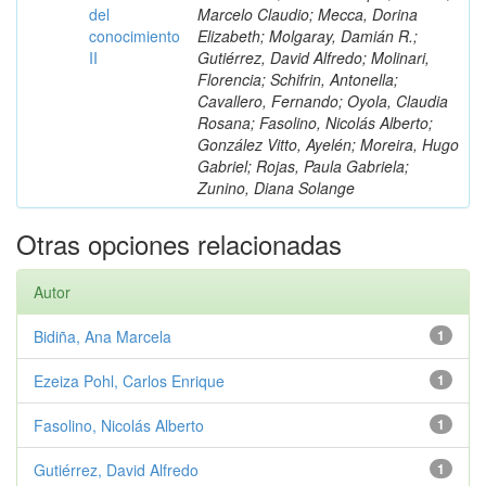
del
Marcelo Claudio; Mecca, Dorina
conocimiento
Elizabeth; Molgaray, Damián R.;
II
Gutiérrez, David Alfredo; Molinari,
Florencia; Schifrin, Antonella;
Cavallero, Fernando; Oyola, Claudia
Rosana; Fasolino, Nicolás Alberto;
González Vitto, Ayelén; Moreira, Hugo
Gabriel; Rojas, Paula Gabriela;
Zunino, Diana Solange
Otras opciones relacionadas
Autor
Bidiña, Ana Marcela
1
Ezeiza Pohl, Carlos Enrique
1
Fasolino, Nicolás Alberto
1
Gutiérrez, David Alfredo
1