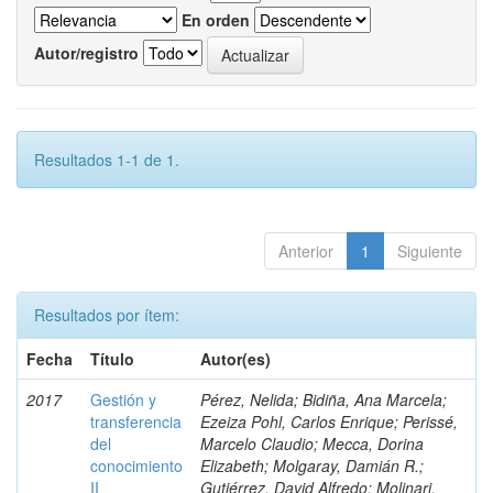
En orden
Autor/registro
Resultados 1-1 de 1.
Anterior
1
Siguiente
Resultados por ítem:
Fecha
Título
Autor(es)
2017
Gestión y
Pérez, Nelida; Bidiña, Ana Marcela;
transferencia
Ezeiza Pohl, Carlos Enrique; Perissé,
del
Marcelo Claudio; Mecca, Dorina
conocimiento
Elizabeth; Molgaray, Damián R.;
II
Gutiérrez, David Alfredo; Molinari,