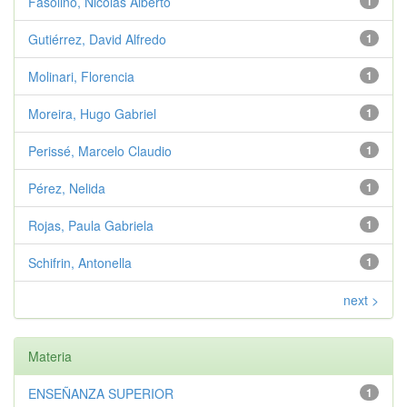
Fasolino, Nicolás Alberto
1
Gutiérrez, David Alfredo
1
Molinari, Florencia
1
Moreira, Hugo Gabriel
1
Perissé, Marcelo Claudio
1
Pérez, Nelida
1
Rojas, Paula Gabriela
1
Schifrin, Antonella
1
next >
Materia
ENSEÑANZA SUPERIOR
1