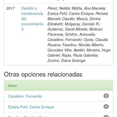
2017
Gestión y
Pérez, Nelida; Bidiña, Ana Marcela;
transferencia
Ezeiza Pohl, Carlos Enrique; Perissé,
del
Marcelo Claudio; Mecca, Dorina
conocimiento
Elizabeth; Molgaray, Damián R.;
II
Gutiérrez, David Alfredo; Molinari,
Florencia; Schifrin, Antonella;
Cavallero, Fernando; Oyola, Claudia
Rosana; Fasolino, Nicolás Alberto;
González Vitto, Ayelén; Moreira, Hugo
Gabriel; Rojas, Paula Gabriela;
Zunino, Diana Solange
Otras opciones relacionadas
Autor
Cavallero, Fernando
1
Ezeiza Pohl, Carlos Enrique
1