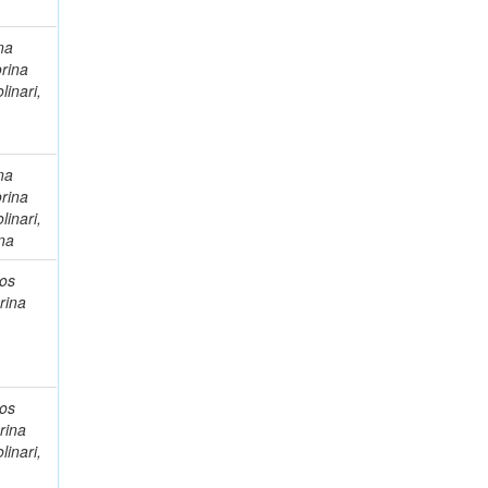
na
orina
linari,
na
orina
linari,
ana
los
rina
los
rina
linari,