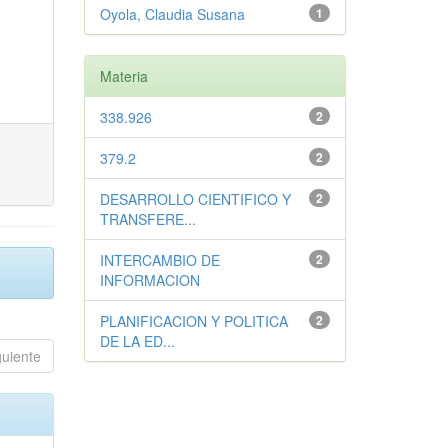
Oyola, Claudia Susana
1
Materia
338.926
2
379.2
2
DESARROLLO CIENTIFICO Y
2
TRANSFERE...
INTERCAMBIO DE
2
INFORMACION
PLANIFICACION Y POLITICA
2
DE LA ED...
guiente