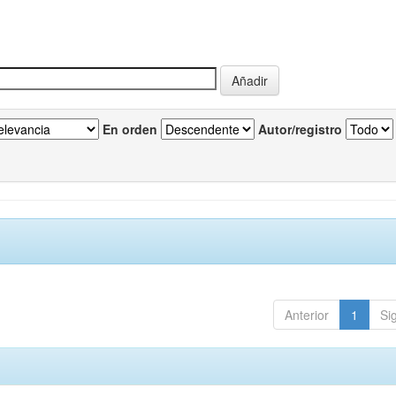
En orden
Autor/registro
Anterior
1
Si