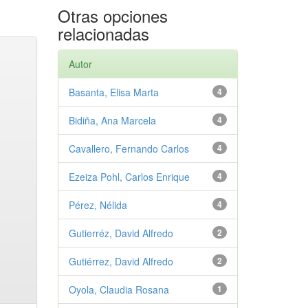
Otras opciones
relacionadas
Autor
Basanta, Elisa Marta
4
Bidiña, Ana Marcela
4
Cavallero, Fernando Carlos
4
Ezeiza Pohl, Carlos Enrique
4
Pérez, Nélida
4
Gutierréz, David Alfredo
2
Gutiérrez, David Alfredo
2
Oyola, Claudia Rosana
1