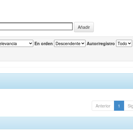
En orden
Autor/registro
Anterior
1
Si