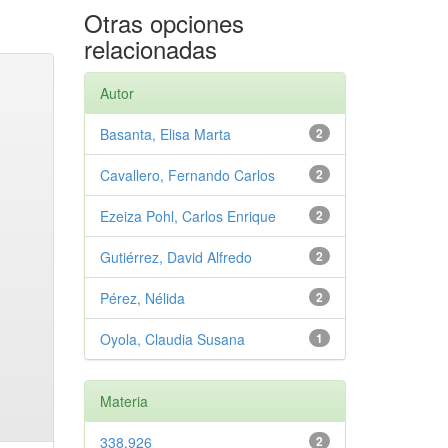
Otras opciones
relacionadas
Autor
Basanta, Elisa Marta
2
Cavallero, Fernando Carlos
2
Ezeiza Pohl, Carlos Enrique
2
Gutiérrez, David Alfredo
2
Pérez, Nélida
2
Oyola, Claudia Susana
1
Materia
338.926
2