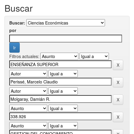
Buscar
Buscar:
por
Filtros actuales: