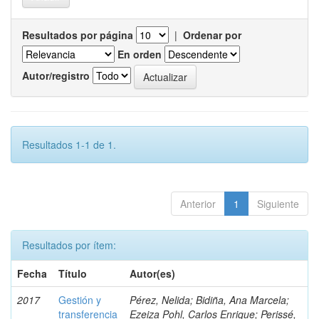
Resultados por página
|
Ordenar por
En orden
Autor/registro
Resultados 1-1 de 1.
Anterior
1
Siguiente
Resultados por ítem:
Fecha
Título
Autor(es)
2017
Gestión y
Pérez, Nelida; Bidiña, Ana Marcela;
transferencia
Ezeiza Pohl, Carlos Enrique; Perissé,