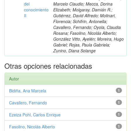
del
Marcelo Claudio; Mecca, Dorina
conocimiento
Elizabeth; Molgaray, Damián R.;
II
Gutiérrez, David Alfredo; Molinari,
Florencia; Schifrin, Antonella;
Cavallero, Fernando; Oyola, Claudia
Rosana; Fasolino, Nicolás Alberto;
González Vitto, Ayelén; Moreira, Hugo
Gabriel; Rojas, Paula Gabriela;
Zunino, Diana Solange
Otras opciones relacionadas
Autor
Bidiña, Ana Marcela
1
Cavallero, Fernando
1
Ezeiza Pohl, Carlos Enrique
1
Fasolino, Nicolás Alberto
1