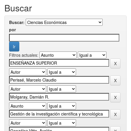
Buscar
Buscar:
por
Filtros actuales: