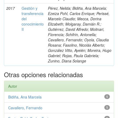
2017
Gestión y
Pérez, Nelida; Bidiña, Ana Marcela;
transferencia
Ezeiza Pohl, Carlos Enrique; Perissé,
del
Marcelo Claudio; Mecca, Dorina
conocimiento
Elizabeth; Molgaray, Damián R.;
II
Gutiérrez, David Alfredo; Molinari,
Florencia; Schifrin, Antonella;
Cavallero, Fernando; Oyola, Claudia
Rosana; Fasolino, Nicolás Alberto;
González Vitto, Ayelén; Moreira, Hugo
Gabriel; Rojas, Paula Gabriela;
Zunino, Diana Solange
Otras opciones relacionadas
Autor
Bidiña, Ana Marcela
1
Cavallero, Fernando
1