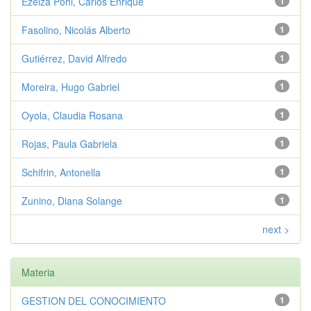
Ezeiza Pohl, Carlos Enrique
1
Fasolino, Nicolás Alberto
1
Gutiérrez, David Alfredo
1
Moreira, Hugo Gabriel
1
Oyola, Claudia Rosana
1
Rojas, Paula Gabriela
1
Schifrin, Antonella
1
Zunino, Diana Solange
1
next >
Materia
GESTION DEL CONOCIMIENTO
1