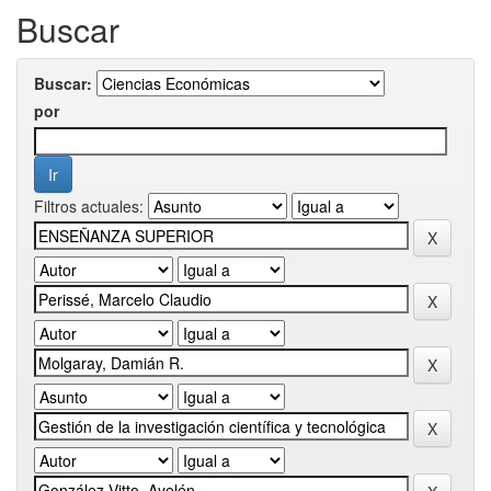
Buscar
Buscar:
por
Filtros actuales: