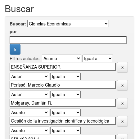
Buscar
Buscar:
por
Filtros actuales: