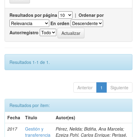
Resultados por página
|
Ordenar por
En orden
Autor/registro
Resultados 1-1 de 1.
Anterior
1
Siguiente
Resultados por ítem:
Fecha
Título
Autor(es)
2017
Gestión y
Pérez, Nelida; Bidiña, Ana Marcela;
transferencia
Ezeiza Pohl, Carlos Enrique; Perissé,