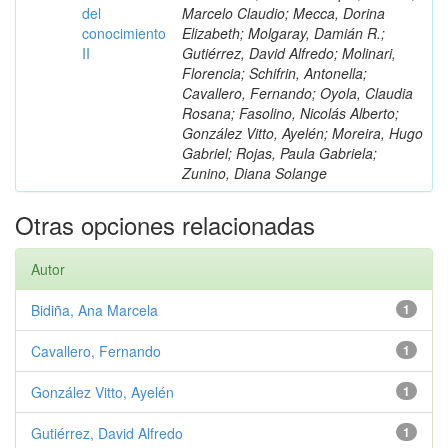
del
Marcelo Claudio; Mecca, Dorina
conocimiento
Elizabeth; Molgaray, Damián R.;
II
Gutiérrez, David Alfredo; Molinari,
Florencia; Schifrin, Antonella;
Cavallero, Fernando; Oyola, Claudia
Rosana; Fasolino, Nicolás Alberto;
González Vitto, Ayelén; Moreira, Hugo
Gabriel; Rojas, Paula Gabriela;
Zunino, Diana Solange
Otras opciones relacionadas
Autor
Bidiña, Ana Marcela
1
Cavallero, Fernando
1
González Vitto, Ayelén
1
Gutiérrez, David Alfredo
1