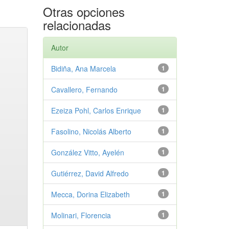
Otras opciones
relacionadas
Autor
Bidiña, Ana Marcela
1
Cavallero, Fernando
1
Ezeiza Pohl, Carlos Enrique
1
Fasolino, Nicolás Alberto
1
González Vitto, Ayelén
1
Gutiérrez, David Alfredo
1
Mecca, Dorina Elizabeth
1
Molinari, Florencia
1