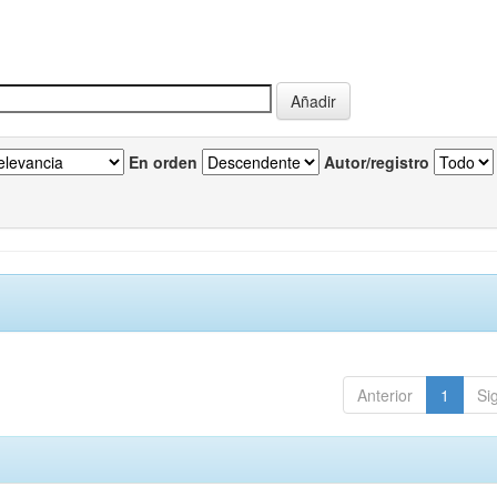
En orden
Autor/registro
Anterior
1
Si