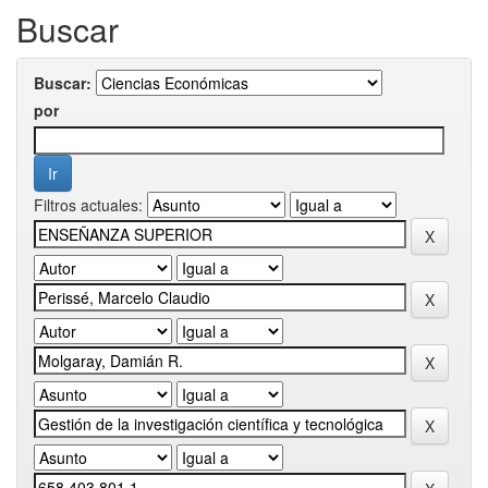
Buscar
Buscar:
por
Filtros actuales: