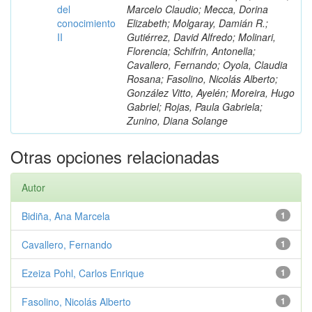
del
Marcelo Claudio; Mecca, Dorina
conocimiento
Elizabeth; Molgaray, Damián R.;
II
Gutiérrez, David Alfredo; Molinari,
Florencia; Schifrin, Antonella;
Cavallero, Fernando; Oyola, Claudia
Rosana; Fasolino, Nicolás Alberto;
González Vitto, Ayelén; Moreira, Hugo
Gabriel; Rojas, Paula Gabriela;
Zunino, Diana Solange
Otras opciones relacionadas
Autor
Bidiña, Ana Marcela
1
Cavallero, Fernando
1
Ezeiza Pohl, Carlos Enrique
1
Fasolino, Nicolás Alberto
1