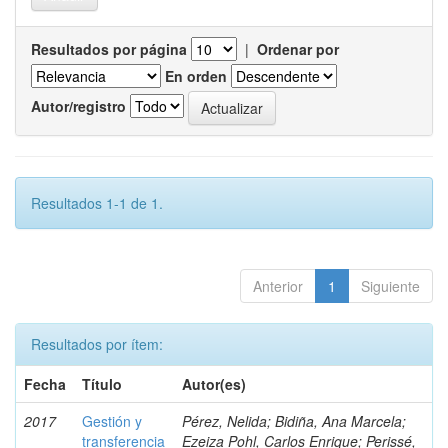
Resultados por página
|
Ordenar por
En orden
Autor/registro
Resultados 1-1 de 1.
Anterior
1
Siguiente
Resultados por ítem:
Fecha
Título
Autor(es)
2017
Gestión y
Pérez, Nelida; Bidiña, Ana Marcela;
transferencia
Ezeiza Pohl, Carlos Enrique; Perissé,