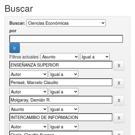
Buscar
Buscar:
por
Filtros actuales: