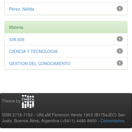
Pérez, Nélida
1
Materia
338.926
1
CIENCIA Y TECNOLOGIA
1
GESTION DEL CONOCIMIENTO
1
Theme by
ISSN 2718-7152 - UNLaM Florencio Varela 1903 (B1754JEC) San
Justo, Buenos Aires, Argentina (+5411) 4480-8900 -
Comentarios